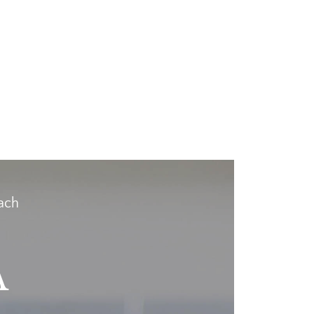
ach
A