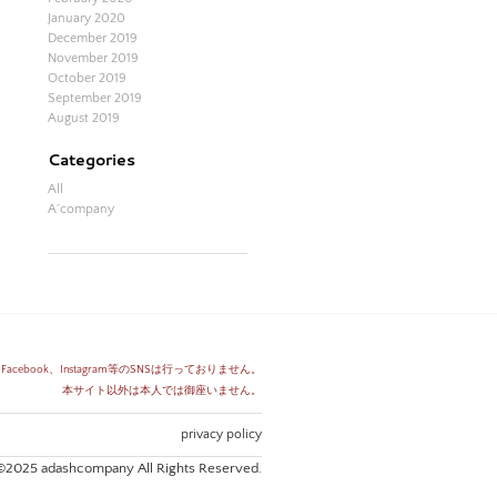
January 2020
December 2019
November 2019
October 2019
September 2019
August 2019
Categories
All
A´company
Facebook、Instagram等のSNSは行っておりません。
​本サイト以外は本人では御座いません。
privacy policy
©2025 adashcompany All Rights Reserved.