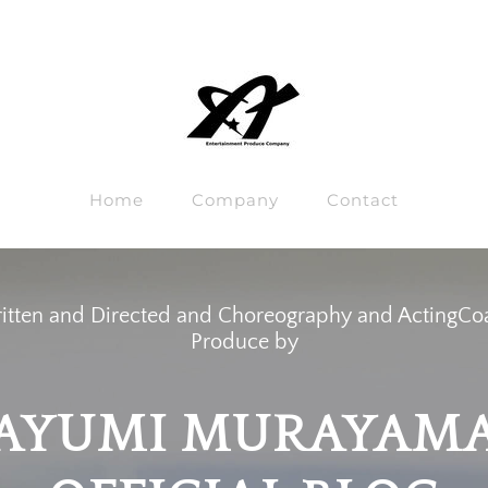
Home
Company
Contact
itten and Directed and Choreography and ActingCo
​Produce by
AYUMI MURAYAM