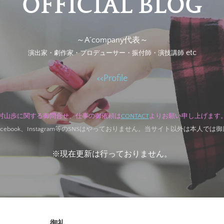
​OFFICIAL BLOG
～A´company代表～
etc
演出家・劇作家・プロデューサー・振付師・演技講師
<<
Profile
村山歩に関する御問合せ、
仕事の御依頼は
C
ONTACT
より
お願い申し上げます
r、Facebook、Instagram等のSNSはやっておりません。当サイト以外は本人で
※現在更新は行っておりません。
御礼