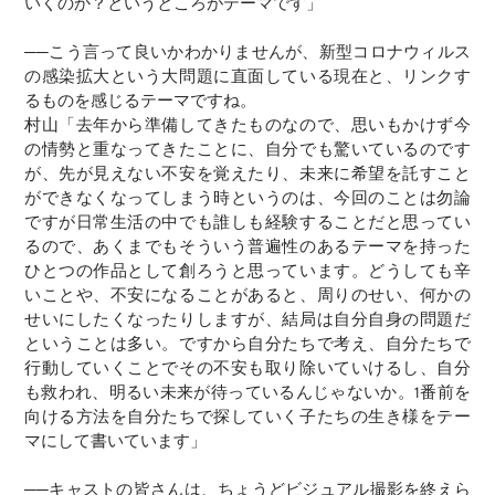
いくのか？というところがテーマです」
──こう言って良いかわかりませんが、新型コロナウィルス
の感染拡大という大問題に直面している現在と、リンクす
るものを感じるテーマですね。
村山「去年から準備してきたものなので、思いもかけず今
の情勢と重なってきたことに、自分でも驚いているのです
が、先が見えない不安を覚えたり、未来に希望を託すこと
ができなくなってしまう時というのは、今回のことは勿論
ですが日常生活の中でも誰しも経験することだと思ってい
るので、あくまでもそういう普遍性のあるテーマを持った
ひとつの作品として創ろうと思っています。どうしても辛
いことや、不安になることがあると、周りのせい、何かの
せいにしたくなったりしますが、結局は自分自身の問題だ
ということは多い。ですから自分たちで考え、自分たちで
行動していくことでその不安も取り除いていけるし、自分
も救われ、明るい未来が待っているんじゃないか。1番前を
向ける方法を自分たちで探していく子たちの生き様をテー
マにして書いています」
──キャストの皆さんは、ちょうどビジュアル撮影を終えら