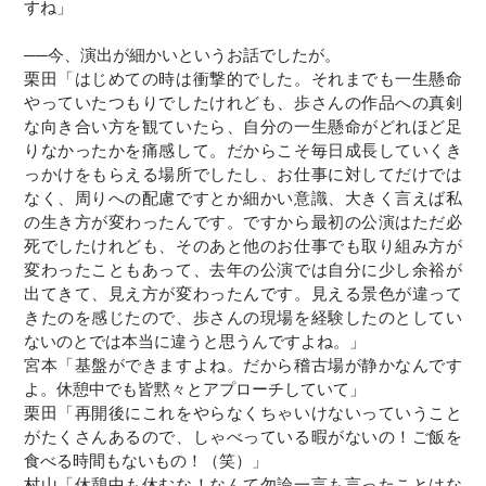
すね」
──今、演出が細かいというお話でしたが。
栗田「はじめての時は衝撃的でした。それまでも一生懸命
やっていたつもりでしたけれども、歩さんの作品への真剣
な向き合い方を観ていたら、自分の一生懸命がどれほど足
りなかったかを痛感して。だからこそ毎日成長していくき
っかけをもらえる場所でしたし、お仕事に対してだけでは
なく、周りへの配慮ですとか細かい意識、大きく言えば私
の生き方が変わったんです。ですから最初の公演はただ必
死でしたけれども、そのあと他のお仕事でも取り組み方が
変わったこともあって、去年の公演では自分に少し余裕が
出てきて、見え方が変わったんです。見える景色が違って
きたのを感じたので、歩さんの現場を経験したのとしてい
ないのとでは本当に違うと思うんですよね。」
宮本「基盤ができますよね。だから稽古場が静かなんです
よ。休憩中でも皆黙々とアプローチしていて」
栗田「再開後にこれをやらなくちゃいけないっていうこと
がたくさんあるので、しゃべっている暇がないの！ご飯を
食べる時間もないもの！（笑）」
村山「休憩中も休むな！なんて勿論一言も言ったことはな