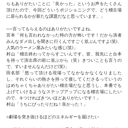
らもありがたいことに「良かった」というお声をたくさん
頂けたので、今回どういうポジショニングで、どう稽古場
に居られるかが新たな課題だなと思っています。」
──言ってもらえるのはありがたいですよね。
宮本「何も言われなかった時の方が怖いです！だから演者
みんなダメ出しを聞きに行くんですごく並ぶんですよ(笑)、
人気のラーメン屋みたいな感じ(笑)」
村山「稽古終わってからすごいんです。皆、我先にと台本
を持って演出席の前に並ぶから（笑）きついことも言うの
で、すいませんなんだけど(笑)」
田名部「怒って頂ける現場ってなかなかなくなりました
し、それぐらいの熱さを持って接してくださるっていうの
はめちゃくちゃありがたい稽古場だなと思うし、本番でも
上げていけるようなステップアップになる稽古場にしたい
ので、キツければきついほどありがたいです！」
村山「うちにぴったりだね！良かった！」
○劇場を突き抜けるほどのエネルギーを届けたい