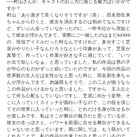
──村山さんが、キャストのお三方に感じる魅力はいかがで
すか？
村山「あり過ぎて長くなりそうですが（笑）、田名部生来
ちゃんから行くと、彼女を演出するのは初めてなんですけ
ど、ずいぶん会っていなかったのに、一昨年位から突如と
して彼女が浮かんできて。実際にご一緒したのはまだAKB48
の、現役アイドルだった時なんですけれど、多分すごく芝
居がやりたい子なんだろうなという印象があって。芝居が
真摯で、作っていく作業が好きな子に感じていて、「いつ
か出て欲しいなぁ」と思っていました。私の作品は男の子
が中心のものがずっと続いていたのですが、今回の作品の
世界観の主人公は女性かなと思った時に、田名部生来ちゃ
んが浮かんできて。勿論萌もそうで、この二人が揃うなら
この作品がいけるかなと思いました。ですから、主人公と
して何も心配もしていないですし、芝居に向かう姿勢、そ
こに入っていくスイッチが面白い子なので、この役を演じ
てその世界に入っていった時に、どれだけ生身が出せるか
が楽しみです。私はそこが舞台の魅力だと思っている分、
彼女の生っぽさと、パワーを前面に出せる舞台ができるん
じゃないかと思っています。萌に関しては、もう萌がいて
くれることで、私の作品が出来上がると思っているので。