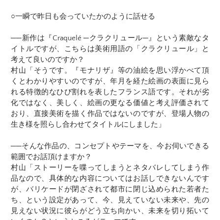
○一瞬で昨日も会っていたかのように話せる
──新作は『Craquelé ─クラクリュール─』という素敵なタ
イトルですが、こちらは美術用語の「クラクリュール」と
考えて良いのですか？
村山「そうです。『モナリザ』等の油絵を思い浮かべて頂
くとわかりやすいのですが、年月を経た絵画の表面に見ら
れる特徴的なひび割れを表したフランス語です。それが劣
化ではなく、美しく、絵画の更なる価値と考え評価されて
おり、直接美術を描く作品ではないのですが、登場人物の
生き様を照らし合わせてタイトルにしました」
──そんな作品の、コンセプトやテーマを、今お伺いできる
範囲でお話頂けますか？
村山「ストーリーを喋ってしまうとネタバレしてしまう作
品なので、具体的な内容についてはお話しできないんです
が、バリケードが閉ざされて都市に閉じ込められた若者た
ち、という設定があって、今、見えていない未来や、先の
見えない状況に彼らがどう立ち向かい、未来を切り拓いて