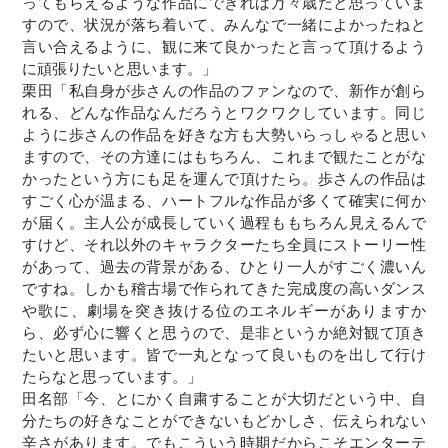
ってもらえるような作品にできれば万々歳だと思っていま
すので、状況が落ち着いて、みんなで一緒によかったねと
言い合えるように、観に来て良かったと言って頂けるよう
に頑張りたいと思います。」
栗田「私自身が歩さんの作品のファンなので、新作が創ら
れる、どんな作品なんだろうとワクワクしています。同じ
ように歩さんの作品を好きな方も大勢いらっしゃると思い
ますので、その方達にはもちろん、これまで観たことがな
かったという方にも足を運んで頂けたら。歩さんの作品は
すごく心が温まる、ハートフルな作品が多くて確実に何か
が届く。主人公が成長していく過程ももちろん見えるんで
すけど、それ以外のキャラクターたち全員にストーリー性
があって、過去の背景がある、ひとり一人がすごく濃いん
ですね。しかも稽古場で作られてきた完成度の高いダンス
や歌に、劇場を突き抜ける位のエネルギーがありますか
ら、必ず心に響くと思うので、是非というか絶対観て頂き
たいと思います。皆で一丸となって良いものを出して行け
たらなと思っています。」
田名部「今、とにかく自粛することが大切だという中、自
分たちの好きなことができないもどかしさ、伝えられない
辛さがあります。でもこういう時期だからこそエンターテ