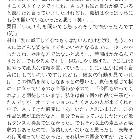
すごくストイックですしね。さっきも役と自分が似ている
と感じたと言っていましたけれども、最初はやっぱり私に
も心を開いていなかったと思う（笑）。」
栗田「いえ！何を聞いても怒られそうで怖かったんです
(笑)」
村山「別に威圧してるつもりはないんだけど(笑)、もうこの
人にはどんな姿を見せてもいいやとなるまでに、少しかか
ったよね。器用な方ではないと思うし、時間はかかるんで
すけど、でもやるんですよ、絶対にやり遂げる。そこには2
回やって絶大な信頼を置いているし、別にお互いに何も言
葉にはしていないですけれども、彼女の行動を見ていれ
ば、この作品を良くしなきゃとの思いと、責任を感じて板
の上に立っているのが全部わかるので、「今回もやってく
れよ」と期待しています。弘佑は前々回の作品で主演だっ
たんですが、オーディションにたくさんの人が来てくれた
中で、入ってきた瞬間に「あ、いた」と思いました。この
作品は彼が主演だなと。自分でも言っていましたけれど歌
もダンスも得意ではなかった。でもそれ以上の素直さと吸
収力もあったので、弘佑しかいないなと思ったし、実際そ
れは間違っていなかった。それ以来の再会ですが、たくさ