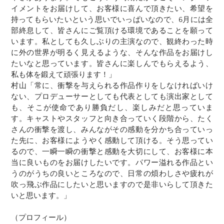
イメントをお届けして、お客様に喜んで頂きたい、希望を
持ってもらいたいという思いでいっぱいなので、6月には全
部終息して、皆さんにご覧頂ける環境であることを願って
います。私としても久しぶりの主演なので、観終わった時
に外の世界が明るく見えるような、そんな作品をお届けし
たいなと思っています。皆さんに楽しんでもらえるよう、
私も体を鍛えて頑張ります！」
村山「常に、衝撃を与えられる作品作りをしなければいけ
ない、プロデューサーとしても代表としても演出家として
も、そこが使命であり勝負だし、楽しみだと思っていま
す。キャストやスタッフと向き合っていく段階から、たく
さんの衝撃を渡し、みんながその感動を分かち合っていっ
た先に、お客様にようやく感動して頂ける。そう思ってい
るので、一瞬一瞬の衝撃と感動を大切にして、お客様に本
当に良いものをお届けしたいです。パワー溢れる作品とい
うのがうちの良いところなので、日常の煩わしさや疲れが
吹っ飛ぶ作品にしたいと思いますので是非いらして頂きた
いと思います。」
（プロフィール）