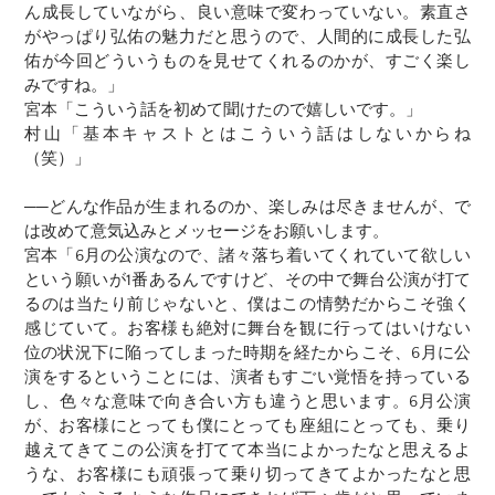
ん成長していながら、良い意味で変わっていない。素直さ
がやっぱり弘佑の魅力だと思うので、人間的に成長した弘
佑が今回どういうものを見せてくれるのかが、すごく楽し
みですね。」
宮本「こういう話を初めて聞けたので嬉しいです。」
村山「基本キャストとはこういう話はしないからね
（笑）」
──どんな作品が生まれるのか、楽しみは尽きませんが、で
は改めて意気込みとメッセージをお願いします。
宮本「6月の公演なので、諸々落ち着いてくれていて欲しい
という願いが1番あるんですけど、その中で舞台公演が打て
るのは当たり前じゃないと、僕はこの情勢だからこそ強く
感じていて。お客様も絶対に舞台を観に行ってはいけない
位の状況下に陥ってしまった時期を経たからこそ、6月に公
演をするということには、演者もすごい覚悟を持っている
し、色々な意味で向き合い方も違うと思います。6月公演
が、お客様にとっても僕にとっても座組にとっても、乗り
越えてきてこの公演を打てて本当によかったなと思えるよ
うな、お客様にも頑張って乗り切ってきてよかったなと思