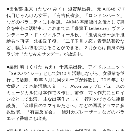
■田名部 生来（たなべ みく） 滋賀県出身。 元 AKB48 で 7
代目じゃんけん女王。「有吉反省会」「ロンドンハーツ」
などのバラエティにも参加。 AKB48 卒業後は女優として舞
台を中心に活動中。 これまでに「巌窟王 Lethéâtre」ヴァラ
ンティーヌ・ド・ヴィルフィール役、「鬼切丸伝〜源平鬼
絵巻〜再演」北条政子役、「二子玉川ノ恋」青葉結菜役な
ど、幅広い役を演じることができる。 2 月からは自身の冠
ラジオ「たなみんサタデー」が放送中。
■栗田 萌（くりた もえ） 千葉県出身。 アイドルユニット
「S★スパイシー」として約 10 年活動しながら、女優業を並
行して活動。 昨年 3 月に同グループが解散し、2019 年より
女優として本格活動スタート。 A'company プロデュースの
ミュージカルには本作で３作目。前作、前々作共にヒロイ
ン役として出演。 主な出演作として 「行列のできる法律相
談所」「金曜日のスマイルたちへ」などの再現ドラマに多
数出演。 「有吉反省会」「絶対カズレーザー」などのバラ
エティ番組にも出演。