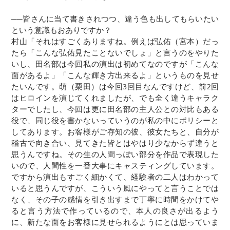
──皆さんに当て書きされつつ、違う色も出してもらいたい
という意識もおありですか？
村山「それはすごくありますね。例えば弘佑（宮本）だっ
たら「こんな弘佑見たことないでしょ」と言うのをやりた
いし、田名部は今回私の演出は初めてなのですが「こんな
面があるよ」「こんな輝き方出来るよ」というものを見せ
たいんです。萌（栗田）は今回3回目なんですけど、前2回
はヒロインを演じてくれましたが、でも全く違うキャラク
ターでしたし、今回は更に田名部の主人公との対比もある
役で、同じ役を書かないっていうのが私の中にポリシーと
してあります。お客様がご存知の彼、彼女たちと、自分が
稽古で向き合い、見てきた皆とはやはり少なからず違うと
思うんですね。その生の人間っぽい部分を作品で表現した
いので、人間性を一番大事にキャスティングしています。
ですから演出もすごく細かくて、経験者の二人はわかって
いると思うんですが、こういう風にやってと言うことでは
なく、その子の感情を引き出すまで丁寧に時間をかけてや
ると言う方法で作っているので、本人の良さが出るよう
に、新たな面をお客様に見せられるようにとは思っていま