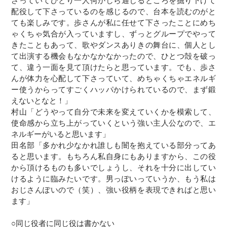
さっていてひとり一人何かしら通じるところを掘り下げて
配役して下さっているのを感じるので、台本を読むのがと
ても楽しみです。歩さんが私に任せて下さったことにめち
ゃくちゃ気合が入っていますし、ずっとグループでやって
きたこともあって、歌やダンスありきの舞台に、個人とし
て出演する機会もなかなかなかったので、ひとつ殻を破っ
て、違う一面を見て頂けたらと思っています。でも、歩さ
んが体力を心配して下さっていて、めちゃくちゃエネルギ
ー使うからってすごくハッパかけられているので、まず鍛
えないとなと！」
村山「どうやって自分で未来を変えていくかを模索して、
使命感から立ち上がっていくという強い主人公なので、エ
ネルギーがいると思います」
田名部「多かれ少なかれ誰しも闇を抱えている部分ってあ
ると思います。もちろん私自身にもありますから、この役
から頂けるものも多いでしょうし、それを十分に出してい
けるように臨みたいです。男っぽいっていうか、もう私は
おじさんぽいので（笑）、強い役柄を表現できればと思い
ます」
○同じ役者に同じ役は書かない