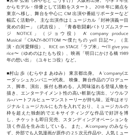
■宮本 弘佑（みやもと こうすけ） 大阪府出身。 小学 5 年生
からモデル・俳優として活動をスタート。 2018 年に拠点を
東京へ移し、舞台を中心に CM 出演や番組リポーターなど
幅広く活動中。 主な出演作はミュージカル「封神演義ー目
覚めの刻ー」（武吉役）、「青春歌闘劇バトリズムステー
ジ NOTICE」（ジョウ役） A' company produce
Musical「CRAZY×BOTTOM 〜僕たちの yell 日記〜」（主
演・白河愛輝役）、 RICE on STAGE「ラブ米」〜I‘ll give you
rice〜（ゆめのはたもち役）、映画「明日にかける橋 1989
年の想い出」（ユキヒコ役）など。
■村山 歩（むらやま あゆみ） 東京都出身。 Ａ´company(エ
ーダッシュカンパニー)代表。 映像、舞台作品のプロデュー
ス、脚本、演出、振付も務める。人間味溢れる登場人物を
描き、エンターテイメント性の高い斬新な演出、ソウルフ
ル×ハートフルヒューマンストーリーが持ち味。近年はオリ
ジナルミュージカルにも力を入れており、ミュージカルの
枠を超えた独創的でエキサイティングな作品で好評を博
し、チケットも即日完売、スタンディングオベーションを
頂く作品を生み出している。 また、A´company のみなら
ず、外部でも人気漫画が原作の 2.5 次元作品や、人気ミュー