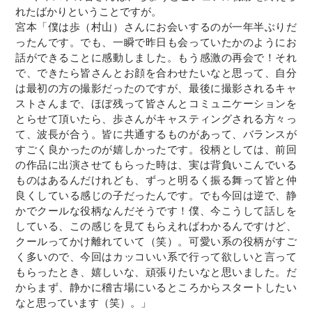
れたばかりということですが。
宮本「僕は歩（村山）さんにお会いするのが一年半ぶりだ
ったんです。でも、一瞬で昨日も会っていたかのようにお
話ができることに感動しました。もう感激の再会で！それ
で、できたら皆さんとお顔を合わせたいなと思って、自分
は最初の方の撮影だったのですが、最後に撮影されるキャ
ストさんまで、ほぼ残って皆さんとコミュニケーションを
とらせて頂いたら、歩さんがキャスティングされる方々っ
て、波長が合う。皆に共通するものがあって、バランスが
すごく良かったのが嬉しかったです。役柄としては、前回
の作品に出演させてもらった時は、実は背負いこんでいる
ものはあるんだけれども、ずっと明るく振る舞って皆と仲
良くしている感じの子だったんです。でも今回は逆で、静
かでクールな役柄なんだそうです！僕、今こうして話しを
している、この感じを見てもらえればわかるんですけど、
クールってかけ離れていて（笑）。可愛い系の役柄がすご
く多いので、今回はカッコいい系で行って欲しいと言って
もらったとき、嬉しいな、頑張りたいなと思いました。だ
からまず、静かに稽古場にいるところからスタートしたい
なと思っています（笑）。」