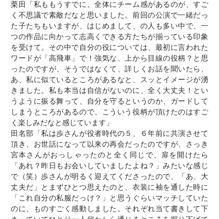
栗田「私ももうすでに、全体にチーム感があるのが、すご
く不思議で素敵だなと思いました。前回の公演で一緒だっ
た子たちもいますが、はじめまして、の人も多い中で、一
つの作品に向かって志高くできる方たちが揃っている印象
を受けて。その中で自分の役については、最初に言われた
ワードが「高飛車」で！強気な、上から目線の役柄？と思
ったのですが、そうではなくて、詳しくお話を聞いたら、
あ、私に似ているところがあるなと、スッとイメージが湧
きました。私も本当は自信がないのに、全く大丈夫！とい
うように振る舞って、自分を守るというのか、ガードして
しまうところがあるので、こういう役柄が頂けたのはすご
く楽しみだなと感じています」
田名部「私は歩さんが役者時代の５、６年前に共演させて
頂き、お世話になって以来の再会だったのですが、さっき
宮本さんがおっしゃったのと全く同じで、扉を開けたら
「あれ？昨日もお会いしていましたよね？」みたいな感じ
で（笑）歩さんが明るく迎えてくださったので、「あ、大
丈夫だ」とまずひとつ思えたのと、衣装に袖を通した時に
「これ自分の私服だっけ？」と思うぐらいマッチしていた
のに、ものすごく感動しました。それぞれ当て書きして下