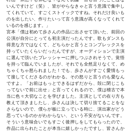
いんですけど（笑）、皆がやらなきゃと言う意識で集中し
てくれていて、すごくストイックですね。それだけ良いも
のを出したい、作りたいって言う意識が高くなってくれて
いるのを感じます。」
宮本「僕は初めて歩さんの作品に出させて頂いた、前回の
公演が自分にとっても初主演だったんです。歌もダンスも
得意な方ではなくて、どちらかと言うとコンプレックスを
持っていたくらいだったんですが、オーディションで主演
に選んで頂いたプレッシャーに押しつぶされそうで。覚悟
を持って臨んでいましたが、それでも全然足りなくて、め
ちゃくちゃ怒られました！でも、歩さんがすごく愛情もっ
て接してくださるのがわかる。その怒りと言うのも愛なん
ですよ。「お前はもっとできるはずだから、殻に閉じこも
ってないで前に出せ」と言ってくれるので、僕は稽古で本
当に色々大切なことを学びました。主演としての在り方も
教えて頂きましたし、歩さんは決して切り捨てることをな
さらないので、僕らが板に立っている時に、演出家がどう
思っているのかがわからない、という不安がないんです。
そういう意味合いでもすごく後押しをしてもらったので、
作品に出られたことが本当に嬉しかったですし、皆さんか