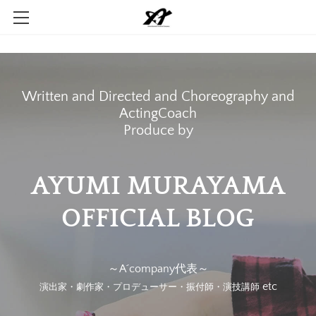
Home
Company
Written and Directed and Choreography and
Contact
ActingCoach
​Produce by
AYUMI MURAYAMA
​OFFICIAL BLOG
～A´company代表～
etc
演出家・劇作家・プロデューサー・振付師・演技講師