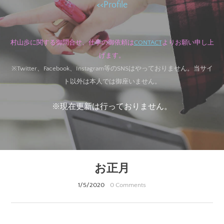
<<
Profile
村山歩に関する御問合せ、
仕事の御依頼は
C
ONTACT
より
お願い申し上
げます。
※Twitter、Facebook、Instagram等のSNSはやっておりません。当サイ
ト以外は本人では御座いません。
※現在更新は行っておりません。
お正月
1/5/2020
0 Comments