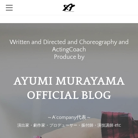
Home
Company
Written and Directed and Choreography and
Contact
ActingCoach
​Produce by
AYUMI MURAYAMA
​OFFICIAL BLOG
～A´company代表～
etc
演出家・劇作家・プロデューサー・振付師・演技講師