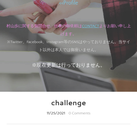
<<
Profile
村山歩に関する御問合せ、
仕事の御依頼は
C
ONTACT
より
お願い申し上
げます。
※Twitter、Facebook、Instagram等のSNSはやっておりません。当サイ
ト以外は本人では御座いません。
※現在更新は行っておりません。
challenge
11/25/2021
0 Comments