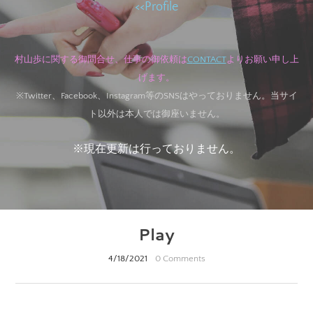
<<
Profile
村山歩に関する御問合せ、
仕事の御依頼は
C
ONTACT
より
お願い申し上
げます。
※Twitter、Facebook、Instagram等のSNSはやっておりません。当サイ
ト以外は本人では御座いません。
※現在更新は行っておりません。
Play
4/18/2021
0 Comments