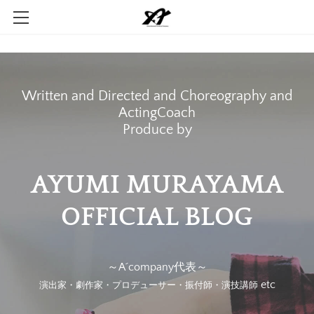
Home
Company
Written and Directed and Choreography and
Contact
ActingCoach
​Produce by
AYUMI MURAYAMA
​OFFICIAL BLOG
～A´company代表～
etc
演出家・劇作家・プロデューサー・振付師・演技講師