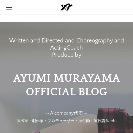
Home
Company
Written and Directed and Choreography and
Contact
ActingCoach
​Produce by
AYUMI MURAYAMA
​OFFICIAL BLOG
～A´company代表～
etc
演出家・劇作家・プロデューサー・振付師・演技講師