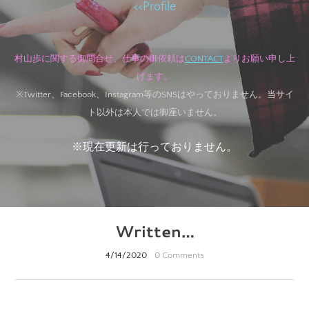
<<
Profile
村山歩に関する御問合せ、
仕事の御依頼は
C
ONTACT
より
お願い申し上
げます。
※Twitter、Facebook、Instagram等のSNSはやっておりません。当サイ
ト以外は本人では御座いません。
※現在更新は行っておりません。
Written…
4/14/2020
0 Comments